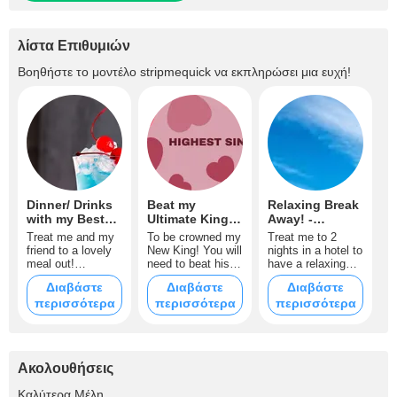
λίστα Επιθυμιών
Βοηθήστε το μοντέλο
stripmequick
να εκπληρώσει μια ευχή!
Dinner/ Drinks
Beat my
Relaxing Break
with my Best
Ultimate King! -
Away! -
Friend!
57002tks
55,000tks
Treat me and my
To be crowned my
Treat me to 2
(Single Tip!)
friend to a lovely
New King! You will
nights in a hotel to
meal out!
need to beat his
have a relaxing
10,000tks
single tip!
break! Thank you
Διαβάστε
Διαβάστε
Διαβάστε
Anything over
so much xx
περισσότερα
περισσότερα
περισσότερα
57002tks in a
single tip and you
will be my King!!
Ακολουθήσεις
+21
Καλύτερα Μέλη