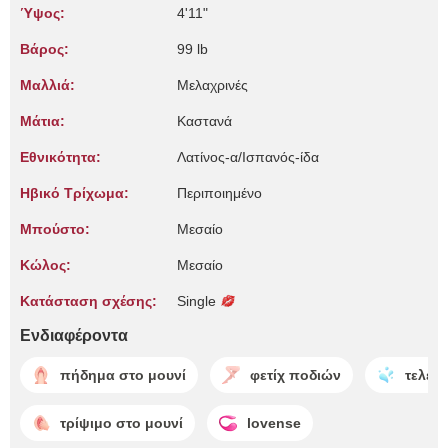
Ύψος:
4'11"
Βάρος:
99 lb
Μαλλιά:
Μελαχρινές
Μάτια:
Καστανά
Εθνικότητα:
Λατίνος-α/Ισπανός-ίδα
Ηβικό Τρίχωμα:
Περιποιημένο
Μπούστο:
Μεσαίο
Κώλος:
Μεσαίο
Κατάσταση σχέσης:
Single
Ενδιαφέροντα
πήδημα στο μουνί
φετίχ ποδιών
τελεί
τρίψιμο στο μουνί
lovense