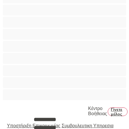
Παιχνίδια
Πορνοστάρ
Πρωκτικό
Τεράστια Βυζιά
Τριχωτό μουνάκι
Φετίχ
Φοιτήτριες
Χυσίματα
Κέντρο
Γίνετε
Βοήθειας
μέλος
Υποστήριξη Επικοινωνίας
Συμβουλευτικη Υπηρεσια