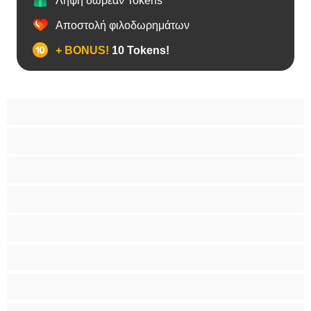
Λήψη δωρεάν Tokens
Αποστολή φιλοδωρημάτων
+ BONUS!
10 Tokens!
BBW
Έγκυες
Αράβισσες
Ασιάτισσες
Γιαγιάδες
Δεσίματα
Ενήλικες 18+
Ηλικιωμένες