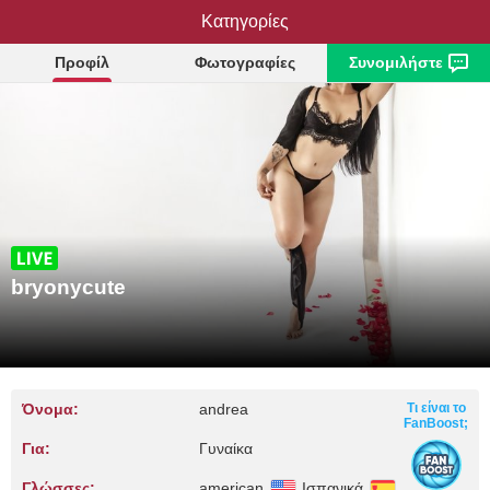
Κατηγορίες
bryonycute
Προφίλ
Φωτογραφίες
Συνομιλήστε
bryonycute
Όνομα:
andrea
Τι είναι το
FanBoost;
Για:
Γυναίκα
Γλώσσες:
american
Ισπανικά