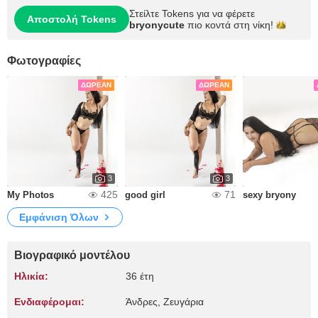
Στείλτε Tokens για να φέρετε
Αποστολή Tokens
bryonycute
πιο κοντά στη
νίκη!
Φωτογραφίες
ΔΩΡΕΆΝ
ΔΩΡΕΆΝ
3
3
425
71
My Photos
good girl
sexy bryony
Εμφάνιση Όλων
Βιογραφικό μοντέλου
Ηλικία:
36 έτη
Ενδιαφέρομαι:
Άνδρες, Zευγάρια