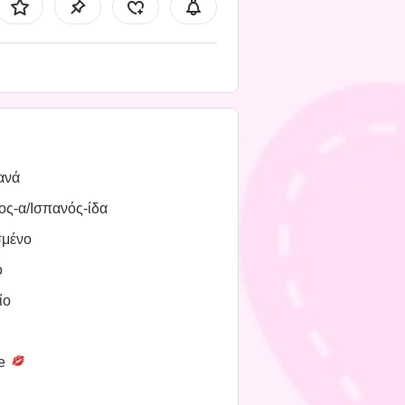
ανά
ος-α/Ισπανός-ίδα
σμένο
ό
ίο
le