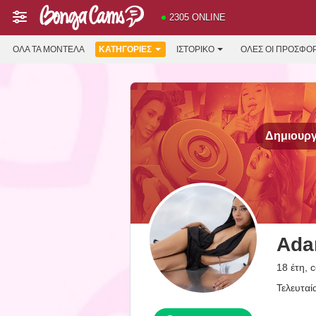
2305 ONLINE
ΌΛΑ ΤΑ ΜΟΝΤΈΛΑ
ΚΑΤΗΓΟΡΊΕΣ
ΙΣΤΟΡΙΚΌ
ΟΛΕΣ ΟΙ ΠΡΟΣΦΟ
Δημιουργ
Ada
18 έτη, 
Τελευταί