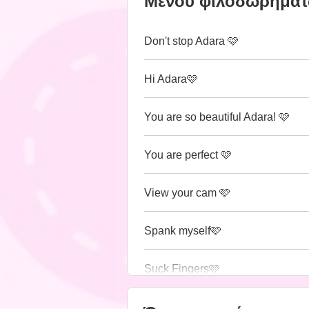
Μενού φιλοδωρημά
Don't stop Adara 🩷
Hi Adara🩷
You are so beautiful Adara! 🩷
You are perfect 🩷
View your cam 🩷
Spank myself🩷
Suck Fingers🩷