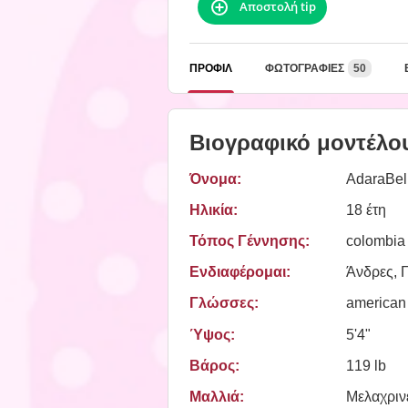
Αποστολή tip
ΠΡΟΦΊΛ
ΦΩΤΟΓΡΑΦΊΕΣ
50
Βιογραφικό μοντέλο
Όνομα:
AdaraBel
Ηλικία:
18 έτη
Τόπος Γέννησης:
colombia
Ενδιαφέρομαι:
Άνδρες, Γ
Γλώσσες:
american
Ύψος:
5'4"
Βάρος:
119 lb
Μαλλιά:
Μελαχριν