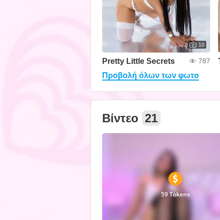
10
Pretty Little Secrets
787
Προβολή όλων των φωτο
Βίντεο
21
59 Tokens