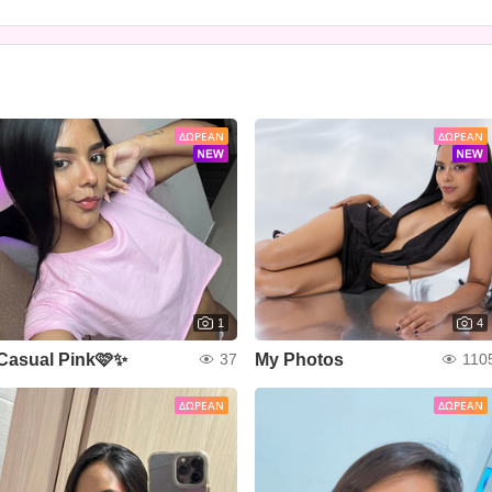
ΔΩΡΕΆΝ
ΔΩΡΕΆΝ
1
4
Casual Pink🩷✨
My Photos
37
110
ΔΩΡΕΆΝ
ΔΩΡΕΆΝ