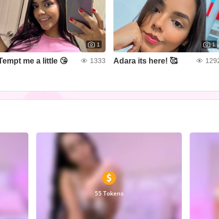
1
1
Tempt me a little 😘
Adara its here! 🥰
1333
129
55 Tokens