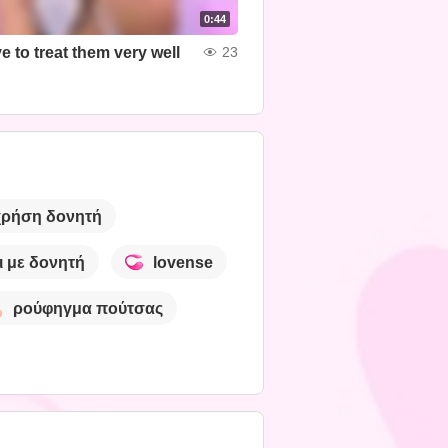
0:44
 to treat them very well
23
χρήση δονητή
ι με δονητή
lovense
ρούφηγμα πούτσας