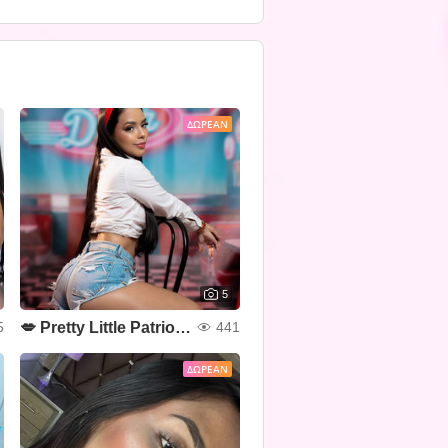
ΔΩΡΕΆΝ
5
💋 Pretty Little Patriot 💙❤🤍✨
5
441
ΔΩΡΕΆΝ