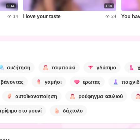
0:44
1:01
I love your taste
You have
14
24
συζήτηση
τσιμπούκι
γδύσιμο
βάνοντας
γαμήσι
έρωτας
παιχνίδ
αυτοϊκανοποίηση
ρούφηγμα καυλιού
τρίψιμο στο μουνί
δάχτυλο