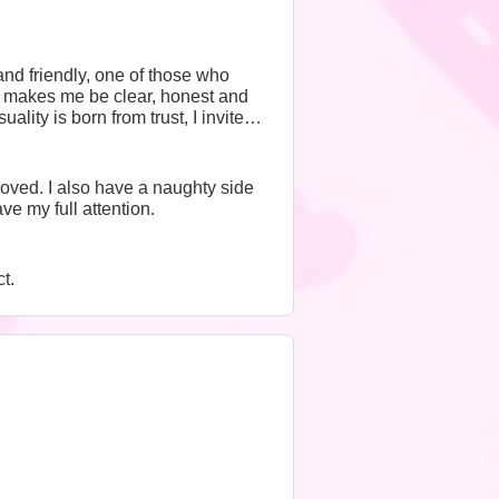
nd friendly, one of those who
It makes me be clear, honest and
lity is born from trust, I invite
oved. I also have a naughty side
e my full attention.
t.