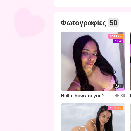
Φωτογραφίες
50
ΔΩΡΕΆΝ
1
Hello, how are you?💞🧸
39
ΔΩΡΕΆΝ