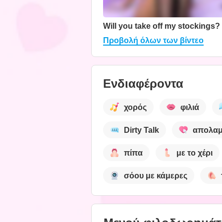
Will you take off my stockings?
Προβολή όλων των βίντεο
Ενδιαφέροντα
χορός
φιλιά
Dirty Talk
απολαμ
πίπα
με το χέρι
σόου με κάμερες