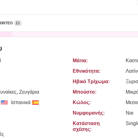
ΒΊΝΤΕΟ
21
υ
l
Μάτια:
Καστ
Εθνικότητα:
Λατίν
Ηβικό Τρίχωμα:
Ξυρι
υναίκες, Zευγάρια
Μπούστο:
Μικρ
Ισπανικά
Κώλος:
Μεσα
Νυμφομανής:
Ναι
Κατάσταση
Sing
σχέσης:
ές