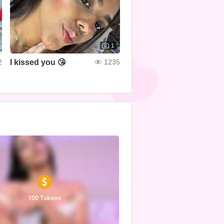
1
I kissed you 😘
2
1235
100 Tokens