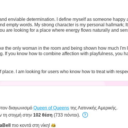
 and enviable determination. I define myself as someone happy a
and empty words. My strong character is my personal hallmark; 
you are looking for a place where energy flows naturally and sensua
 like the only woman in the room and being shown how much I'm l
. If you know how to combine affection with playfulness, you hav
place. I am looking for users who know how to treat with respec
στον διαγωνισμό
Queen of Queens
της Λατινικής Αμερικής.
ν τη στιγμή στην
102 θέση
(733 πόντοι).
aBell
πιο κοντά στη
νίκη!