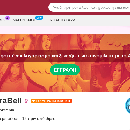
ΡΕΣ
ΔΙΑΓΩΝΙΣΜΟΊ
ERIKACHAT APP
ήστε έναν λογαριασμό και ξεκινήστε να συνομιλείτε με το
A
ΕΓΓΡΑΦΉ
raBell
colombia
α μετάδοση: 12 πριν από ώρες